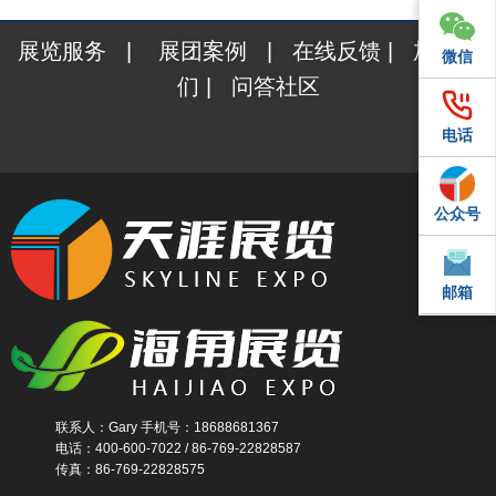
展览服务
|
展团案例
|
在线反馈
|
加入我
微信
微信
们
|
问答社区
电话
电话
公众号
QQ
邮箱
邮箱
联系人：Gary 手机号：18688681367
电话：400-600-7022 / 86-769-22828587
传真：86-769-22828575