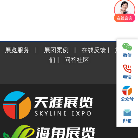
展览服务
|
展团案例
|
在线反馈
|
加入我
微信
微信
们
|
问答社区
电话
电话
公众号
QQ
邮箱
邮箱