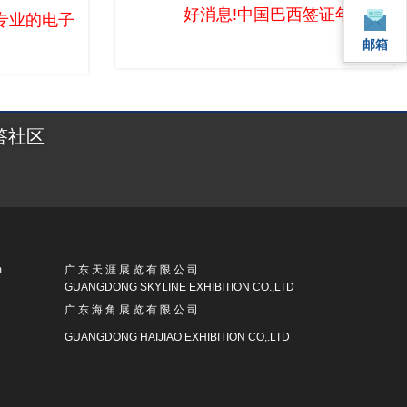
好消息!中国巴西签证年期限延
专业的电子与家电盛宴！
邮箱
邮箱
答社区
m
广 东 天 涯 展 览 有 限 公 司
GUANGDONG SKYLINE EXHIBITION CO.,LTD
广 东 海 角 展 览 有 限 公 司
GUANGDONG HAIJIAO EXHIBITION CO,.LTD