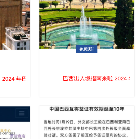
参展须知
巴西出入境指南来啦
经济体，近年的消费电子市场展现出了强劲的增长动力，成为
巴西出入境指南来啦 2024 年
重举办。来自世界各地的展商与专业观众齐聚一堂，共同见证
南 2024 年巴西圣保罗国际消费类电子及家电展览会（