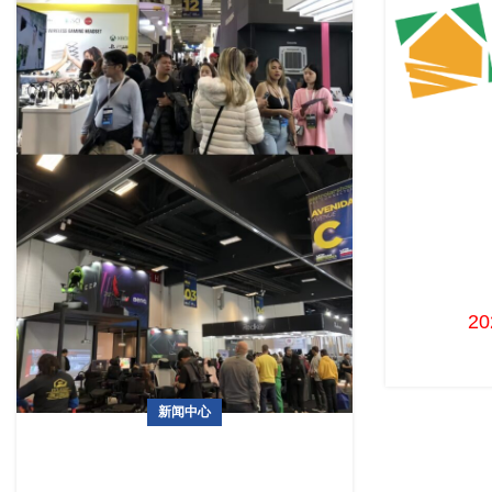
巴西国
2
新闻中心
抓住机遇，与这些行业大佬共赴南美电子
与家电盛宴!