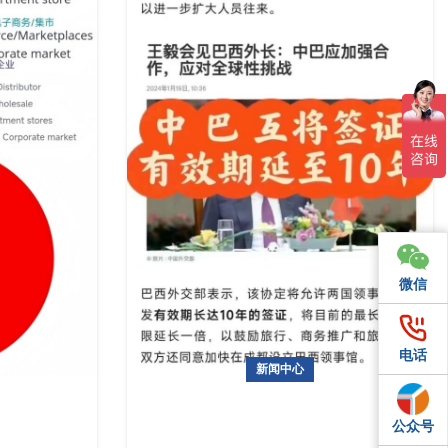
微信
微信
>2024年巴西国际家庭用品及礼品展览会Home...
电话
电话
新闻中心
好消息！！!中国巴西签证年期限延长至十
家电盛宴！
年啦！
公众号
QQ