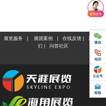
展览服务
|
展团案例
|
在线反馈
|
加入我
微信
微信
们
|
问答社区
电话
电话
公众号
QQ
邮箱
邮箱