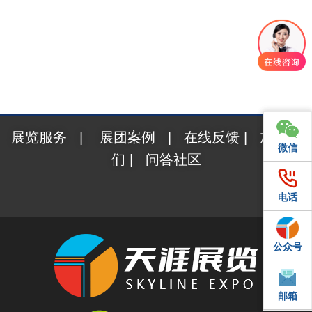
展览服务
|
展团案例
|
在线反馈
|
加入我
微信
微信
们
|
问答社区
电话
电话
公众号
QQ
邮箱
邮箱