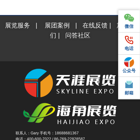
展览服务
|
展团案例
|
在线反馈
|
加入我
微信
微信
们
|
问答社区
电话
电话
公众号
QQ
邮箱
邮箱
联系人：Gary 手机号：18688681367
电话：400-600-7022 / 86-769-22828587