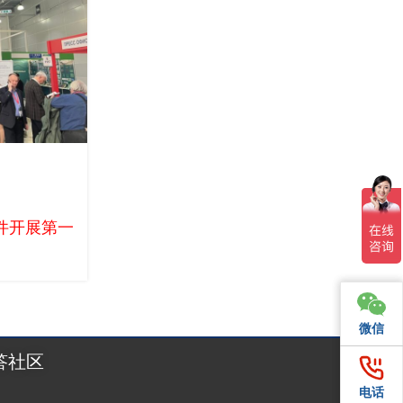
tronica开
件开展第一天，人流量比想象中还要多。 俄罗斯电子元器
微信
微信
答社区
电话
电话