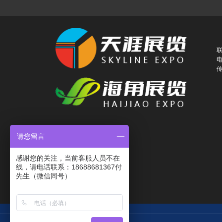
联
电
传
请您留言
感谢您的关注，当前客服人员不在
线，请电话联系：18688681367付
先生（微信同号）