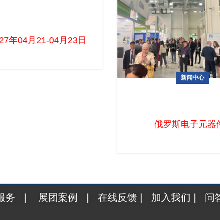
雅加达电子元器件展览会
（Inatronics）
027年04月21-04月23日 ...
新闻中心
俄罗斯电子元器件展 Expo Elec
展啦
俄罗斯电子元器
服务
|
展团案例
|
在线反馈
|
加入我们
|
问