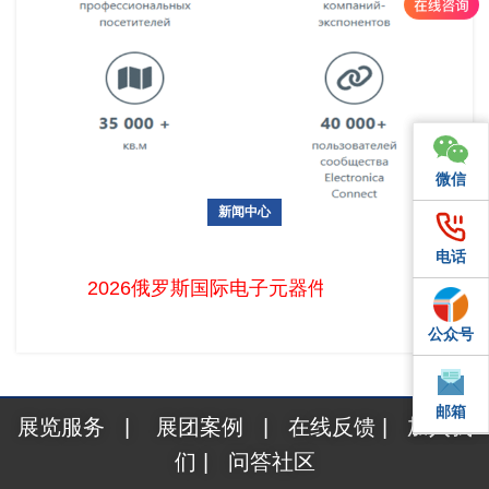
微信
微信
新闻中心
2026俄罗斯国际电子元器件展圆满落幕，2027年展位预订正式
电话
电话
启动！
2026俄罗斯国际电子元器件展圆满落幕，20
公众号
QQ
邮箱
邮箱
展览服务
|
展团案例
|
在线反馈
|
加入我
们
|
问答社区