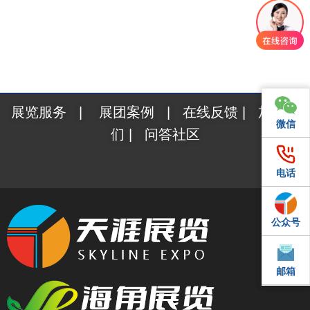
展览服务
|
展团案例
|
在线反馈
|
加入我
微信
微信
们
|
问答社区
电话
电话
公众号
QQ
邮箱
邮箱