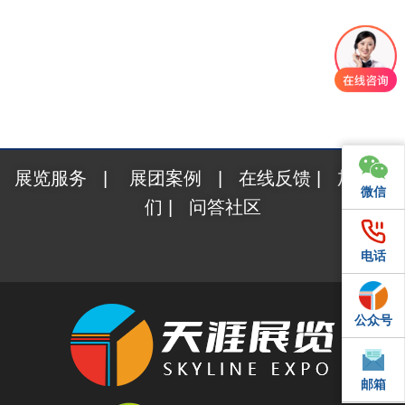
展览服务
|
展团案例
|
在线反馈
|
加入我
微信
微信
们
|
问答社区
电话
电话
公众号
QQ
邮箱
邮箱