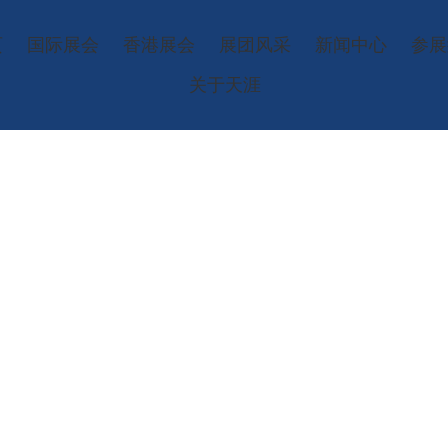
页
国际展会
香港展会
展团风采
新闻中心
参展
关于天涯