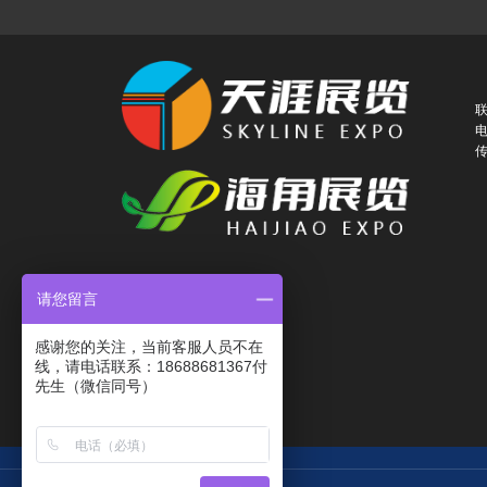
联
电
传
请您留言
感谢您的关注，当前客服人员不在
线，请电话联系：18688681367付
先生（微信同号）