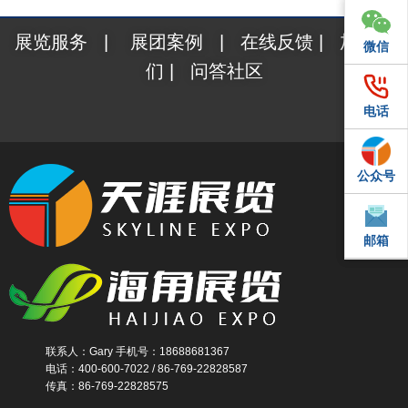
展览服务
|
展团案例
|
在线反馈
|
加入我
微信
微信
们
|
问答社区
电话
电话
公众号
QQ
邮箱
邮箱
联系人：Gary 手机号：18688681367
电话：400-600-7022 / 86-769-22828587
传真：86-769-22828575