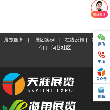
展览服务
|
展团案例
|
在线反馈
|
加入我
微信
微信
们
|
问答社区
电话
电话
公众号
QQ
邮箱
邮箱