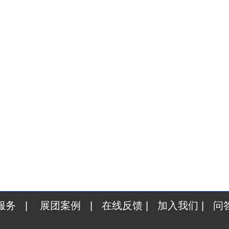
杜塞尔多夫，“智能制造”与“创新材料”成核心议题 2026
服务
|
展团案例
|
在线反馈
|
加入我们
|
问