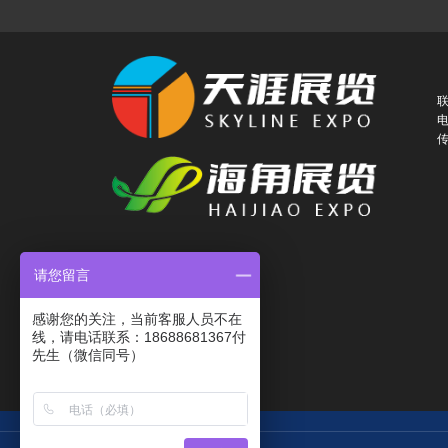
联
电
传
请您留言
感谢您的关注，当前客服人员不在
线，请电话联系：18688681367付
先生（微信同号）