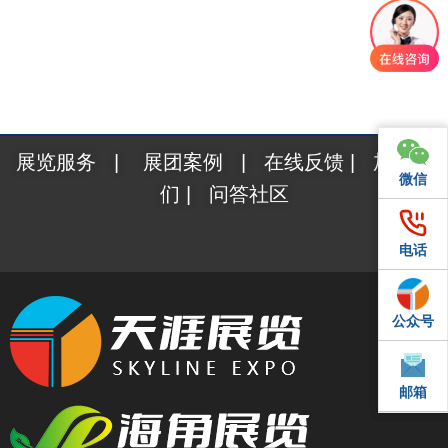
展览服务
|
展团案例
|
在线反馈
|
加入我
微信
微信
们
|
问答社区
电话
电话
公众号
QQ
邮箱
邮箱