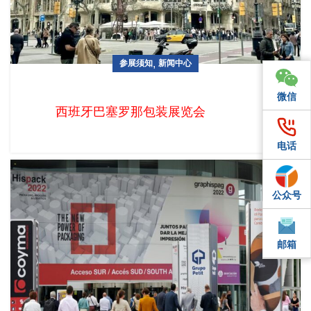
,
参展须知
新闻中心
去西班牙参展，这些你知道吗？
微信
微信
西班牙巴塞罗那包装展览会（Hispack）2
电话
电话
公众号
QQ
邮箱
邮箱