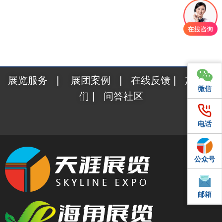
展览服务
|
展团案例
|
在线反馈
|
加入我
微信
微信
们
|
问答社区
电话
电话
公众号
QQ
邮箱
邮箱