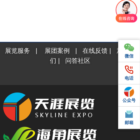
展览服务
|
展团案例
|
在线反馈
|
加入我
微信
微信
们
|
问答社区
电话
电话
公众号
QQ
邮箱
邮箱