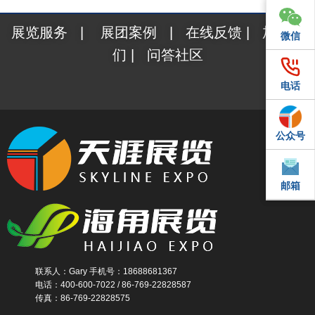
展览服务
|
展团案例
|
在线反馈
|
加入我
微信
微信
们
|
问答社区
电话
电话
公众号
QQ
邮箱
邮箱
联系人：Gary 手机号：18688681367
电话：400-600-7022 / 86-769-22828587
传真：86-769-22828575