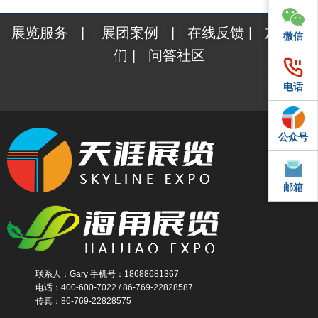
展览服务
|
展团案例
|
在线反馈
|
加入我
微信
微信
们
|
问答社区
电话
电话
公众号
QQ
邮箱
邮箱
联系人：Gary 手机号：18688681367
电话：400-600-7022 / 86-769-22828587
传真：86-769-22828575