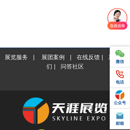
展览服务
|
展团案例
|
在线反馈
|
加入我
微信
微信
们
|
问答社区
电话
电话
公众号
QQ
邮箱
邮箱