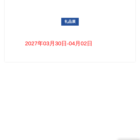
礼品展
俄罗斯国际家居全品类消费品博览会MosHome
2027年03月30日-04月02日 首页...