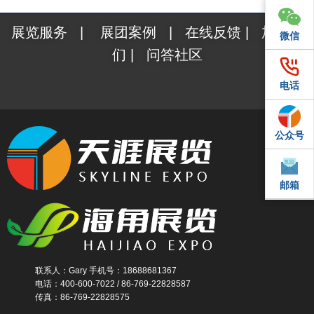
展览服务
|
展团案例
|
在线反馈
|
加入我
微信
微信
们
|
问答社区
电话
电话
公众号
QQ
邮箱
邮箱
联系人：Gary 手机号：18688681367
电话：400-600-7022 / 86-769-22828587
传真：86-769-22828575