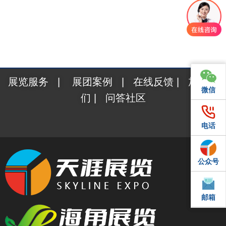
展览服务
|
展团案例
|
在线反馈
|
加入我
微信
微信
们
|
问答社区
电话
电话
公众号
QQ
邮箱
邮箱