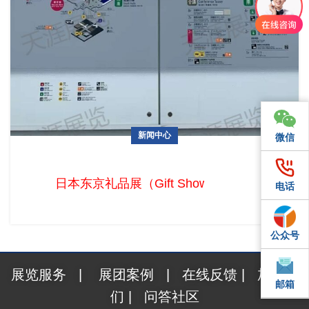
新闻中心
微信
微信
2024 日本东京礼品展（Gift Show Tokyo）布展完成！
日本东京礼品展（Gift Show Tokyo）
电话
电话
公众号
QQ
展览服务
|
展团案例
|
在线反馈
|
加入我
邮箱
邮箱
们
|
问答社区