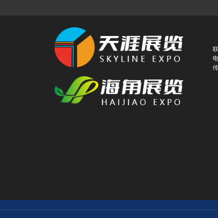
联
电
传