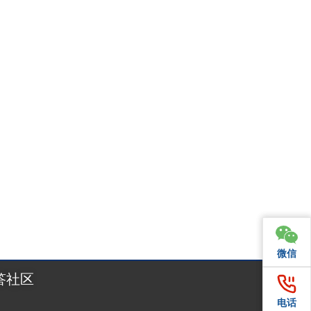
月7日至10日，土耳其伊斯坦布尔展览中心（Istanbu
微信
微信
答社区
电话
电话