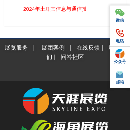
2024年土耳其信息与通信技术暨消费电子展（IMEX）是
微信
微信
电话
电话
展览服务
|
展团案例
|
在线反馈
|
加入我
们
|
问答社区
公众号
QQ
邮箱
邮箱