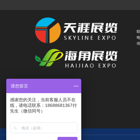
联
电
传
请您留言
感谢您的关注，当前客服人员不在
线，请电话联系：18688681367付
先生（微信同号）