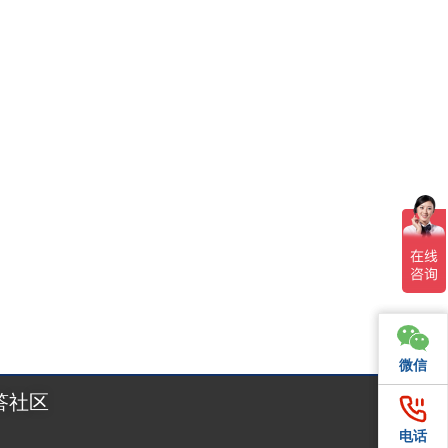
5日，巴西圣保罗安年比会展中心迎来了拉丁美洲规模最大的消费电
微信
微信
答社区
电话
电话