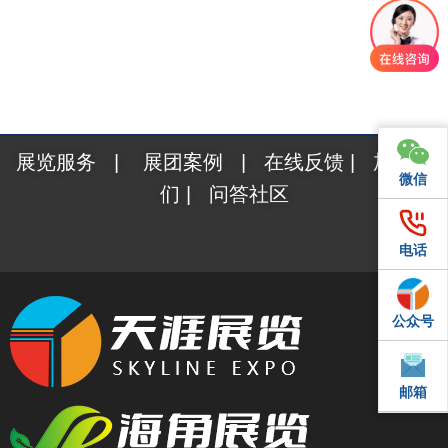
展览服务
|
展团案例
|
在线反馈
|
加入我
微信
微信
们
|
问答社区
电话
电话
公众号
QQ
邮箱
邮箱