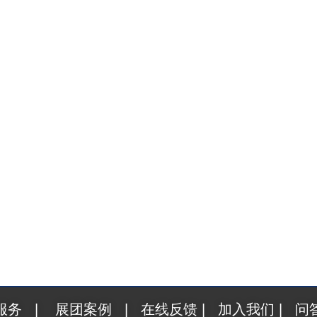
6开幕在即！天涯展览展团已就位，直击布展现场 202
服务
|
展团案例
|
在线反馈
|
加入我们
|
问