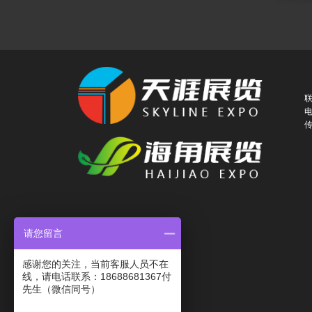
联
电
传
请您留言
感谢您的关注，当前客服人员不在
线，请电话联系：18688681367付
先生（微信同号）