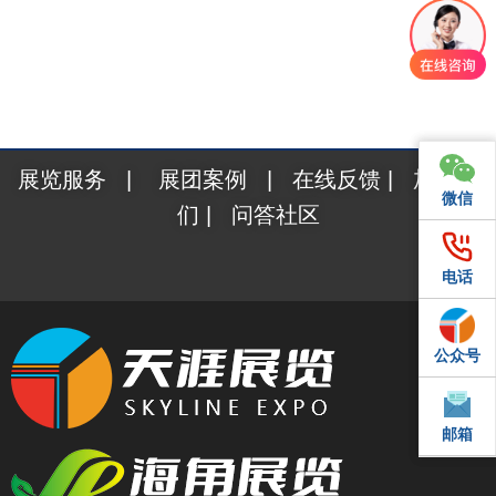
展览服务
|
展团案例
|
在线反馈
|
加入我
微信
微信
们
|
问答社区
电话
电话
公众号
QQ
邮箱
邮箱