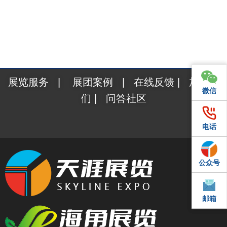
展览服务
|
展团案例
|
在线反馈
|
加入我
微信
微信
们
|
问答社区
电话
电话
公众号
QQ
邮箱
邮箱