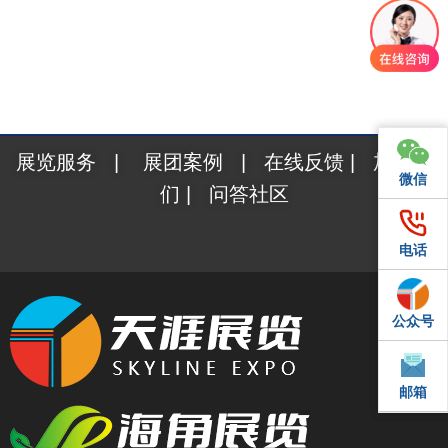
展览服务
|
展团案例
|
在线反馈
|
加入我
微信
微信
们
|
问答社区
电话
电话
公众号
QQ
邮箱
邮箱