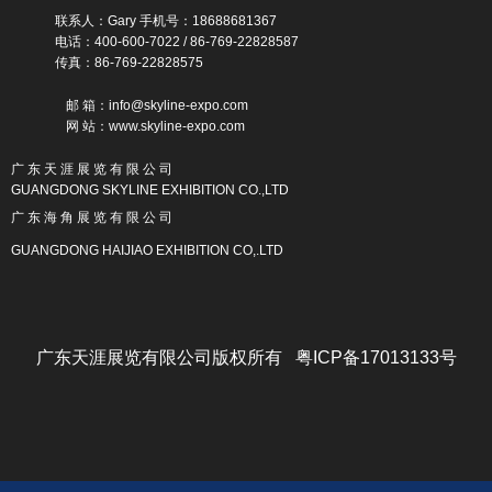
联系人：Gary 手机号：18688681367
电话：400-600-7022 / 86-769-22828587
传真：86-769-22828575
邮 箱：info@skyline-expo.com
网 站：www.skyline-expo.com
广 东 天 涯 展 览 有 限 公 司
GUANGDONG SKYLINE EXHIBITION CO.,LTD
广 东 海 角 展 览 有 限 公 司
GUANGDONG HAIJIAO EXHIBITION CO,.LTD
广东天涯展览有限公司版权所有 粤ICP备17013133号