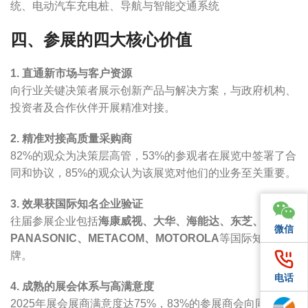
统、电动汽车充电桩、导航与智能交通系统
四、参展的四大核心价值
1. 直通新市场与客户资源
向行业关键决策者展示创新产品与解决方案，与政府机构、
投资者及合作伙伴开展精准对接。
2. 精准对接高质量采购商
82%的观众为决策层高管，53%的参观者在展览中签署了合
同和协议，85%的观众认为该展览对他们的业务至关重要。
3. 效果获国际知名企业验证
往届参展企业包括
海康威视、大华、海能达、东芝、
微信
微信
PANASONIC、METACOM、MOTOROLA
等国际知名品
牌。
电话
电话
4. 成熟的展会体系与高满意度
2025年展会展商满意度达75%，83%的参展商会向同事推