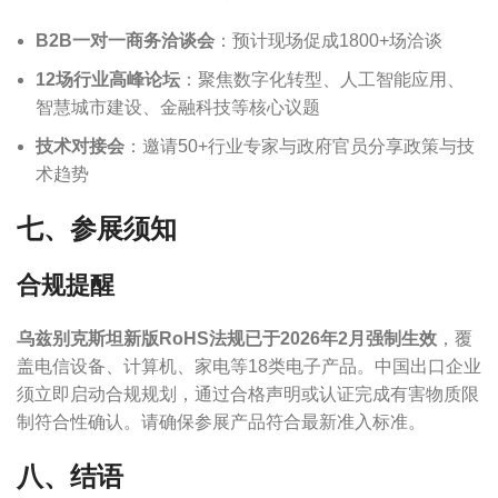
B2B一对一商务洽谈会
：预计现场促成1800+场洽谈
12场行业高峰论坛
：聚焦数字化转型、人工智能应用、
智慧城市建设、金融科技等核心议题
技术对接会
：邀请50+行业专家与政府官员分享政策与技
术趋势
七、参展须知
合规提醒
乌兹别克斯坦新版RoHS法规已于2026年2月强制生效
，覆
盖电信设备、计算机、家电等18类电子产品。中国出口企业
须立即启动合规规划，通过合格声明或认证完成有害物质限
制符合性确认。请确保参展产品符合最新准入标准。
八、结语