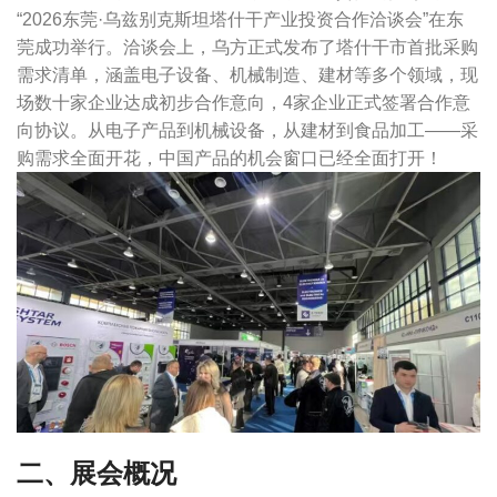
“2026东莞·乌兹别克斯坦塔什干产业投资合作洽谈会”在东
莞成功举行。洽谈会上，乌方正式发布了塔什干市首批采购
需求清单，涵盖电子设备、机械制造、建材等多个领域，现
场数十家企业达成初步合作意向，4家企业正式签署合作意
向协议。从电子产品到机械设备，从建材到食品加工——采
购需求全面开花，中国产品的机会窗口已经全面打开！
二、展会概况