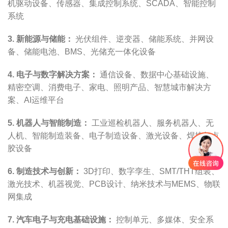
机驱动设备、传感器、集成控制系统、SCADA、智能控制
系统
3. 新能源与储能：
光伏组件、逆变器、储能系统、并网设
备、储能电池、BMS、光储充一体化设备
4. 电子与数字解决方案：
通信设备、数据中心基础设施、
精密空调、消费电子、家电、照明产品、智慧城市解决方
案、AI运维平台
5. 机器人与智能制造：
工业巡检机器人、服务机器人、无
人机、智能制造装备、电子制造设备、激光设备、焊接与点
胶设备
6. 制造技术与创新：
3D打印、数字孪生、SMT/THT组装、
激光技术、机器视觉、PCB设计、纳米技术与MEMS、物联
网集成
7. 汽车电子与充电基础设施：
控制单元、多媒体、安全系