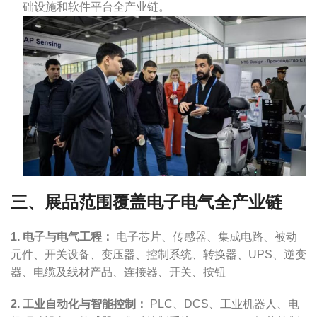
础设施和软件平台全产业链。
三、展品范围覆盖电子电气全产业链
1. 电子与电气工程：
电子芯片、传感器、集成电路、被动
元件、开关设备、变压器、控制系统、转换器、UPS、逆变
器、电缆及线材产品、连接器、开关、按钮
2. 工业自动化与智能控制：
PLC、DCS、工业机器人、电