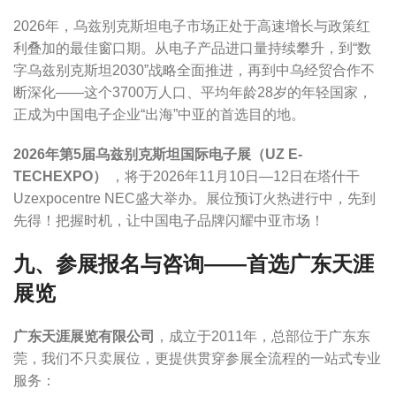
2026年，乌兹别克斯坦电子市场正处于高速增长与政策红
利叠加的最佳窗口期。从电子产品进口量持续攀升，到“数
字乌兹别克斯坦2030”战略全面推进，再到中乌经贸合作不
断深化——这个3700万人口、平均年龄28岁的年轻国家，
正成为中国电子企业“出海”中亚的首选目的地。
2026年第5届乌兹别克斯坦国际电子展（UZ E-
TECHEXPO）
，将于2026年11月10日—12日在塔什干
Uzexpocentre NEC盛大举办。展位预订火热进行中，先到
先得！把握时机，让中国电子品牌闪耀中亚市场！
九、参展报名与咨询——首选广东天涯
展览
广东天涯展览有限公司
，成立于2011年，总部位于广东东
莞，
我们不只卖展位，更提供贯穿参展全流程的一站式专业
服务：