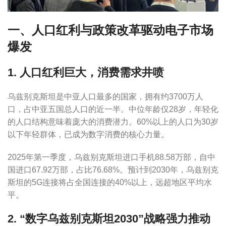
一、人口红利与政策改革驱动电子市场
爆发
1. 人口红利巨大，消费需求井喷
乌兹别克斯坦是中亚人口最多的国家，拥有约3700万人
口，占中亚五国总人口的近一半。中位年龄仅28岁，年轻化
的人口结构意味着庞大的消费潜力。60%以上的人口为30岁
以下年轻群体，已成为数字消费的核心力量。
2025年第一季度，乌兹别克斯坦进口手机88.58万部，自中
国进口67.92万部，占比76.68%。预计到2030年，乌兹别克
斯坦的5G连接将占全国连接的40%以上，远超地区平均水
平。
2. “数字乌兹别克斯坦2030”战略强力推动