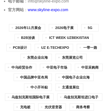
电子邮箱
：
info@skyline-expo.com
官方网站
：
www.skyline-expo.com
2026年11月展会
2026电子展
5G
B2B洽谈
ICT WEEK UZBEKISTAN
PCB设计
UZ E-TECHEXPO
一带一路
东莞企业出海
东莞展览公司
中乌经贸合作
中亚电子市场
中亚采购商
中国品牌中亚布局
中国电子企业出海
中小开补贴
主通道展位
乌兹别克斯坦国际电子展
乌兹别克斯坦进口电子
充电桩
光伏逆变器
商务考察