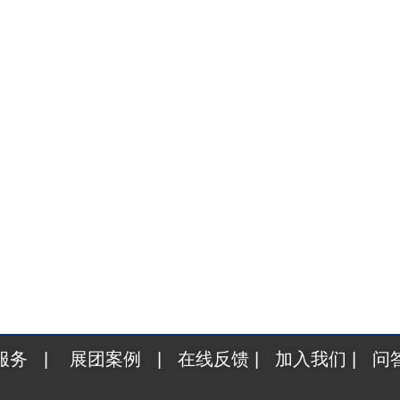
国企业掘金中亚电子蓝海的最佳时机已至 2026年，乌兹
服务
|
展团案例
|
在线反馈
|
加入我们
|
问