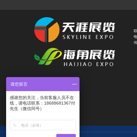
联
电
传
请您留言
感谢您的关注，当前客服人员不在
线，请电话联系：18688681367付
先生（微信同号）