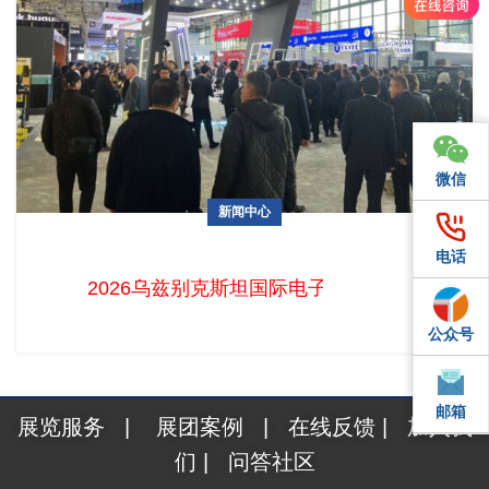
微信
微信
新闻中心
2026乌兹别克斯坦国际电子展火热招展中！中国企业掘金中亚
电话
电话
电子蓝海的最佳时机已至
2026乌兹别克斯坦国际电子展火热招展中！中
公众号
QQ
邮箱
邮箱
展览服务
|
展团案例
|
在线反馈
|
加入我
们
|
问答社区