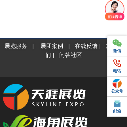
展览服务
|
展团案例
|
在线反馈
|
加入我
微信
微信
们
|
问答社区
电话
电话
公众号
QQ
邮箱
邮箱