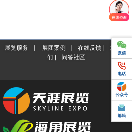
展览服务
|
展团案例
|
在线反馈
|
加入我
微信
微信
们
|
问答社区
电话
电话
公众号
QQ
邮箱
邮箱