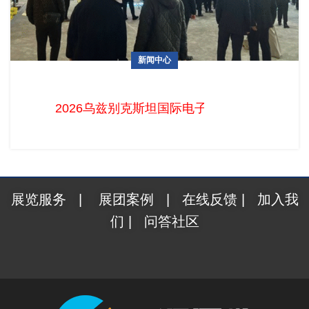
新闻中心
2026乌兹别克斯坦国际电子展火热招展中！中国企业掘金中亚
电子蓝海的最佳时机已至
2026乌兹别克斯坦国际电子展火热招展中！中
展览服务
|
展团案例
|
在线反馈
|
加入我
们
|
问答社区