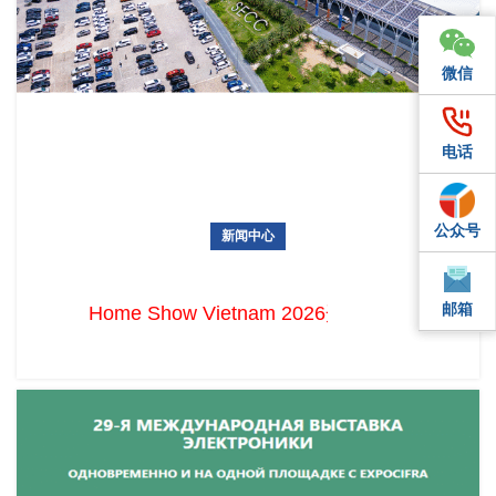
微信
微信
电话
电话
公众号
QQ
新闻中心
Home Show Vietnam 2026开幕在即！天涯展览展团已就位，
直击布展现场
邮箱
邮箱
Home Show Vietnam 202