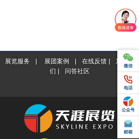
展览服务
|
展团案例
|
在线反馈
|
加入我
微信
微信
们
|
问答社区
电话
电话
公众号
QQ
邮箱
邮箱