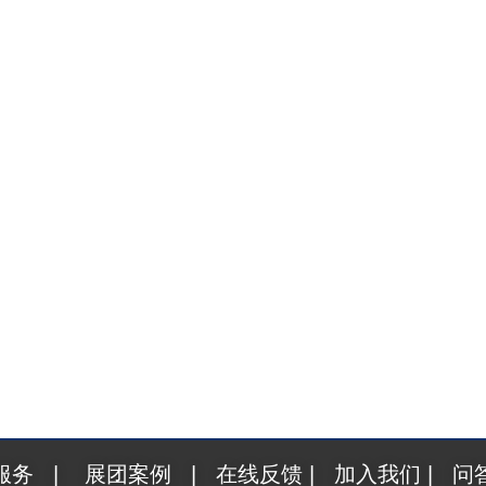
RM Moscow十月开幕，中国美妆出海俄罗斯首选平台 20
服务
|
展团案例
|
在线反馈
|
加入我们
|
问