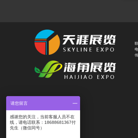
联
电
传
请您留言
感谢您的关注，当前客服人员不在
线，请电话联系：18688681367付
先生（微信同号）