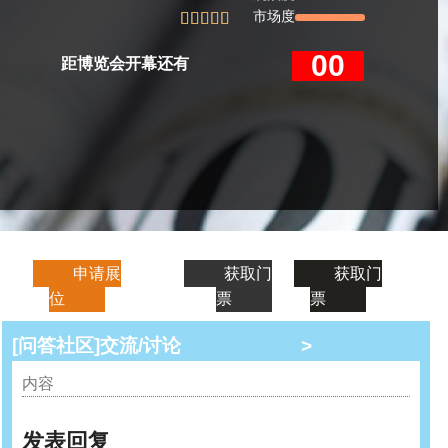
市场度





00
距博览会开幕还有
人
申请展
获取门
获取门
位
票
票
[问答社区]交流/讨论
>
内容
发表回复