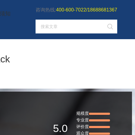
咨询热线:
400-600-7022/18688681367
须知
ck
规模度
专业度
5.0
评价度
观众度