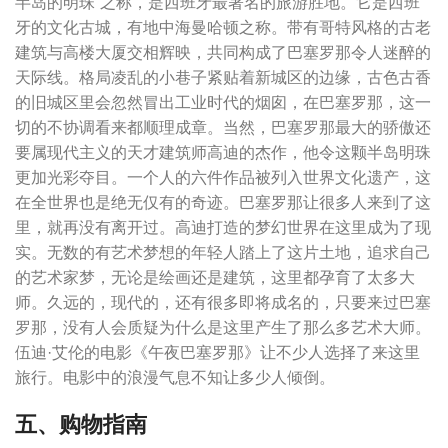
半岛的明珠”之称，是西班牙最著名的旅游胜地。它是西班
牙的文化古城，有地中海曼哈顿之称。带有哥特风格的古老
建筑与高楼大厦交相辉映，共同构成了巴塞罗那令人迷醉的
天际线。格局凌乱的小巷子紧贴着新城区的边缘，古色古香
的旧城区里会忽然冒出工业时代的烟囱，在巴塞罗那，这一
切的不协调看来都顺理成章。当然，巴塞罗那最大的骄傲还
要属现代主义的天才建筑师高迪的杰作，他令这颗半岛明珠
更加光彩夺目。一个人的六件作品被列入世界文化遗产，这
在全世界也是绝无仅有的奇迹。巴塞罗那让很多人来到了这
里，就再没有离开过。高迪打造的梦幻世界在这里成为了现
实。无数的有艺术梦想的年轻人踏上了这片土地，追求自己
的艺术家梦，无论是绘画还是建筑，这里都孕育了太多大
师。久远的，现代的，还有很多即将成名的，只要来过巴塞
罗那，没有人会质疑为什么是这里产生了那么多艺术大师。
伍迪·艾伦的电影《午夜巴塞罗那》让不少人选择了来这里
旅行。电影中的浪漫气息不知让多少人倾倒。
五、购物指南