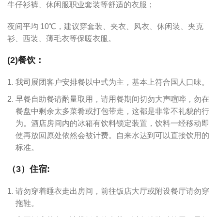
牛仔衫裤、休闲服职业套装等舒适的衣服；
夜间平均 10℃，建议穿套装、夹衣、风衣、休闲装、夹克
衫、西装、薄毛衣等保暖衣服。
(2)餐饮：
我司展团客户安排餐以中式为主，基本上符合国人口味。
早餐自助餐请酌量取用，请用餐期间切勿大声喧哗，勿在
餐盘中剩余太多菜肴或打包带走，这都是非常不礼貌的行
为。酒店房间内的冰箱有饮料锁定装置，饮料一经移动即
使再放回原处依然会被计费。自来水达到可以直接饮用的
标准。
（3）住宿:
请勿穿着睡衣走出房间，前往饭店大厅或附设餐厅请勿穿
拖鞋。