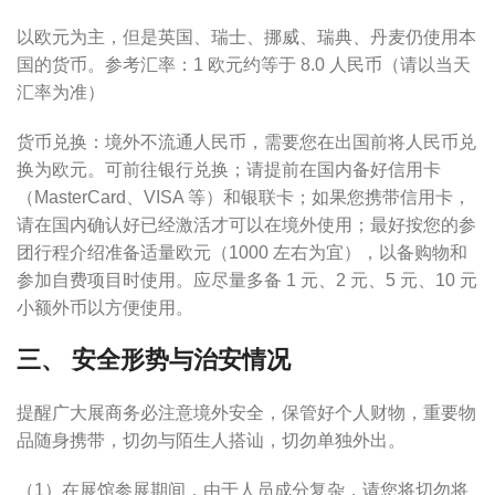
以欧元为主，但是英国、瑞士、挪威、瑞典、丹麦仍使用本
国的货币。参考汇率：1 欧元约等于 8.0 人民币（请以当天
汇率为准）
货币兑换：境外不流通人民币，需要您在出国前将人民币兑
换为欧元。可前往银行兑换；请提前在国内备好信用卡
（MasterCard、VISA 等）和银联卡；如果您携带信用卡，
请在国内确认好已经激活才可以在境外使用；最好按您的参
团行程介绍准备适量欧元（1000 左右为宜），以备购物和
参加自费项目时使用。应尽量多备 1 元、2 元、5 元、10 元
小额外币以方便使用。
三、 安全形势与治安情况
提醒广大展商务必注意境外安全，保管好个人财物，重要物
品随身携带，切勿与陌生人搭讪，切勿单独外出。
（1）在展馆参展期间，由于人员成分复杂，请您将切勿将