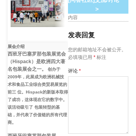
>
内容
发表回复
展会介绍
您的邮箱地址不会被公开。
西班牙巴塞罗那包装展览会
必填项已用
*
标注
（
Hispack
）是欧洲四大著
名包装展会之一。
创办于
评论
*
2009
年，此展成为欧洲机械技
术和食品工业综合类贸易展览的
前三
位。
Hispack
的新版本取得
了成功，这体现在它的数字中。
该活动吸引了
包装转型的基
础，并代表了价值链的所有代理
商。
西班牙巴塞罗那包装展