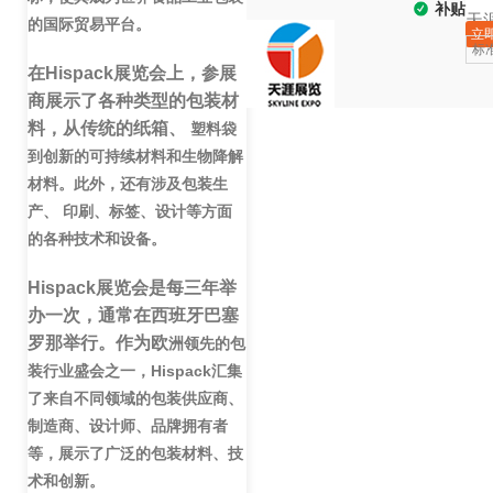
补贴
天
的
国际贸易平台。
立
标
在
Hispack
展览会上，参展
商展示了各种类型的包装材
料，从传统的纸箱、
塑料袋
到创新的可持续材料和生物降解
材料。此外，还有涉及包装生
产、
印刷、标签、设计等方面
的各种技术和设备。
Hispack
展览会是每三年举
办一次，通常在西班牙巴塞
罗那举行。作为欧
洲领先的包
装行业盛会之一，
Hispack
汇集
了来自不同领域的包装供应商、
制造商、设计师、品牌拥有者
等，展示了广泛的包装材料、技
术和创新。