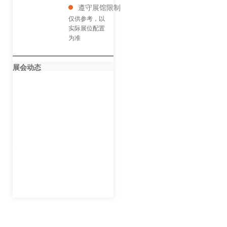
遵守展馆限制
仅供参考，以
实际展位配置
为准
展会动态
2024巴塞罗那包装
展Hispack正在火热
进行中！
去西班牙参展，这些
你知道吗？
西班牙商旅指南来
啦！