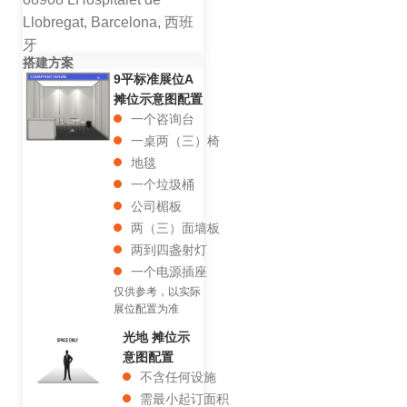
Llobregat, Barcelona, 西班
牙
搭建方案
9平标准展位A
摊位示意图配置
一个咨询台
一桌两（三）椅
地毯
一个垃圾桶
公司楣板
两（三）面墙板
两到四盏射灯
一个电源插座
仅供参考，以实际
展位配置为准
光地 摊位示
意图配置
不含任何设施
需最小起订面积