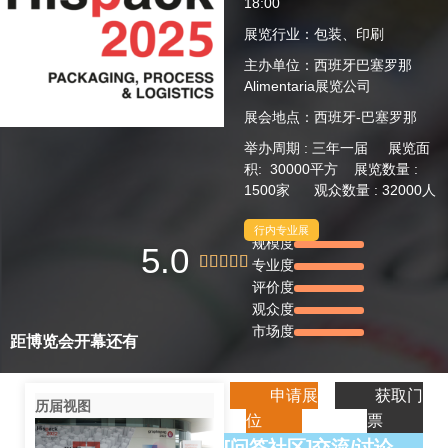
18:00
展览行业：包装、印刷
主办单位：西班牙巴塞罗那
Alimentaria展览公司
展会地点：西班牙-巴塞罗那
举办周期 : 三年一届 展览面
积: 30000平方 展览数量 :
1500家 观众数量 : 32000人
行内专业展
规模度
5.0





专业度
评价度
观众度
市场度
距博览会开幕还有
申请展
获取门
历届视图
位
票
[问答社区]交流/讨论