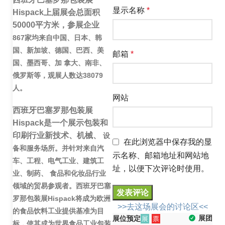
显示名称
*
Hispack
上届展会总面积
50000
平方米，参展企业
867
家均来自中国、日本、韩
国、新加坡、德国、巴西、美
邮箱
*
国、墨西哥、加
拿大、南非、
俄罗斯等，观展人数达
38079
人。
网站
西班牙巴塞罗那包装展
Hispack
是一个展示包装和
印刷行业新技术、机械、
设
在此浏览器中保存我的显
备和服务场所。并针对来自汽
示名称、邮箱地址和网站地
车、工程、电气工业、建筑工
址，以便下次评论时使用。
业、制药、
食品和化妆品行业
领域的贸易参观者。西班牙巴塞
罗那包装展
Hispack
将
成为欧洲
>>去这场展会的讨论区<<
的食品饮料工业提供基准为目
展团
展位预定
展
票
标，使其成为世界食品工业包装