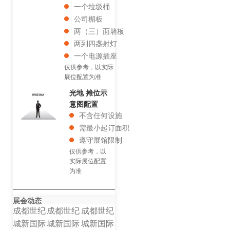
一个垃圾桶
公司楣板
两（三）面墙板
两到四盏射灯
一个电源插座
仅供参考，以实际
展位配置为准
光地 摊位示
意图配置
不含任何设施
需最小起订面积
遵守展馆限制
仅供参考，以
实际展位配置
为准
展会动态
成都世纪
成都世纪
成都世纪
城新国际
城新国际
城新国际