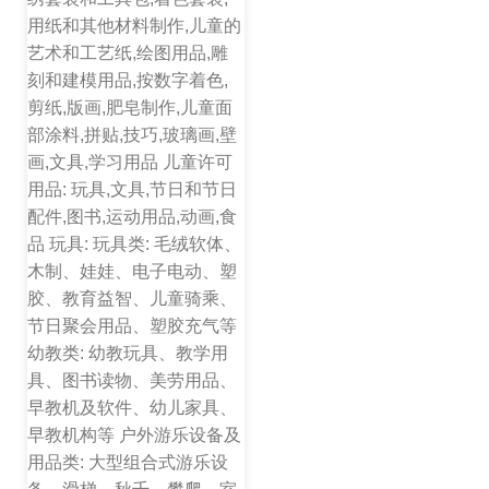
用纸和其他材料制作,儿童的
艺术和工艺纸,绘图用品,雕
刻和建模用品,按数字着色,
剪纸,版画,肥皂制作,儿童面
部涂料,拼贴,技巧,玻璃画,壁
画,文具,学习用品 儿童许可
用品: 玩具,文具,节日和节日
配件,图书,运动用品,动画,食
品 玩具: 玩具类: 毛绒软体、
木制、娃娃、电子电动、塑
胶、教育益智、儿童骑乘、
节日聚会用品、塑胶充气等
幼教类: 幼教玩具、教学用
具、图书读物、美劳用品、
早教机及软件、幼儿家具、
早教机构等 户外游乐设备及
用品类: 大型组合式游乐设