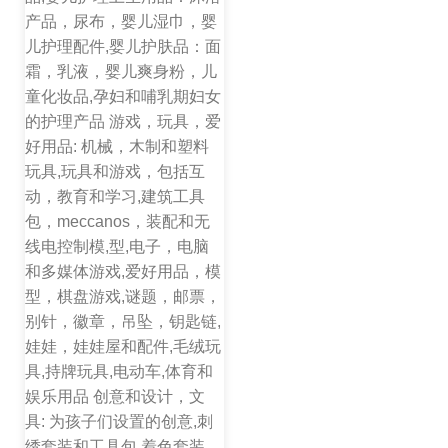
产品，尿布，婴儿湿巾，婴
儿护理配件,婴儿护肤品：面
霜，乳液，婴儿爽身粉，儿
童化妆品,孕妇和哺乳期妇女
的护理产品 游戏，玩具，爱
好用品: 机械，木制和塑料
玩具,玩具和游戏，包括互
动，教育和学习,建筑工具
包，meccanos，装配和无
线电控制模,型,电子，电脑
和多媒体游戏,爱好用品，模
型，棋盘游戏,谜题，邮票，
别针，徽章，吊坠，钥匙链,
娃娃，娃娃屋和配件,毛绒玩
具,持牌玩具,电动车,体育和
娱乐用品 创意和设计，文
具: 为孩子们设置的创意,刺
绣套装和工具包,着色套装,