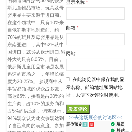
的制造商占据约30%的俄罗
显示名称
*
斯儿童物品市场。玩具及母
婴用品主要来源于进口商。
在这个领域中，只有10%来
邮箱
*
自俄罗斯本地制造商。约
70%的玩具及母婴用品是从
东南亚进口，其中52%从中
国进口，20%从欧洲进口,另
网站
外大约只有0.05%。目前，
俄罗斯儿童用品市场是发展
迅速的市场之一，年增长幅
在此浏览器中保存我的显
度为20-25%。 参观商中从
示名称、邮箱地址和网站地
事贸易领域的观众占多数，
址，以便下次评论时使用。
高达65%，接着是占20%的
生产商，占10%的服务商和
占5%的供应商。调查显示，
>>去这场展会的讨论区<<
94%观众认为此次参观达到
展团
展位预定
展
票
了自己意向的满意度。参加
补贴