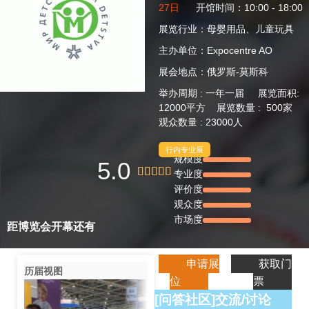
27日
开馆时间：10:00 - 18:00
展览行业：母婴用品、儿童玩具
主办单位：Expocentre AO
展会地点：俄罗斯-莫斯科
举办周期 : 一年一届 展览面积:
12000平方 展览数量 : 500家
观众数量 : 23000人
行内专业展
规模度
5.0





专业度
评价度
观众度
市场度
距博览会开幕还有
申请展
获取门
历届视图
位
票
[问答社区]交流/讨论