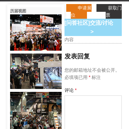
申请展
获取门
历届视图
位
票
[问答社区]交流/讨论
>
内容
发表回复
您的邮箱地址不会被公开。
必填项已用
*
标注
评论
*