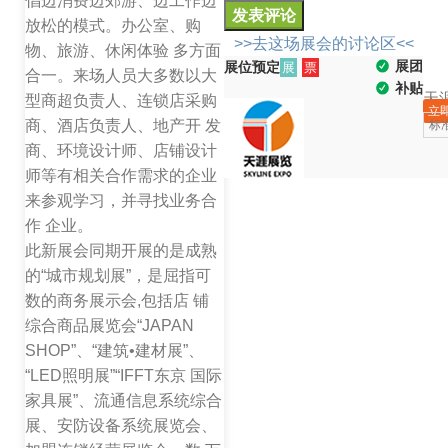
倡边消费边郊游、边工作边
放松的模式。办公室、购
>>去这场展会的讨论区<<
物、旅游、休闲体验 多方面
展团
展位预定
展
票
合一。来场人员大多数以大
补贴
天
型商超负责人、连锁店采购
立
商、酒店负责人、地产开 发
标
商、环境设计师、店铺设计
师等有相关合作需求的企业
来参观学习，并寻找业务合
作 企业。
此新展会同期开展的是成熟
的“城市规划展”，是屈指可
数的商务展示会,包括店 铺
综合商品展览会“JAPAN
SHOP”、“建筑•建材展”、
“LED照明展”“IFFT东京 国际
家具展”、流通信息系统综合
展、安防设备系统展览会、