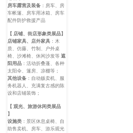
房车露营及装备
：房车、房
车帐篷、房车用冰箱、房车
配件防护救援产品
【 店铺、街店形象类展品】
店铺家具、店外家具
：木
质、仿藤、竹制、户外桌
椅、沙滩椅、休闲沙发等
遮
阳用品
：活动折叠蓬、各种
太阳伞、篷房、凉棚等；
其他设备
：自动贩卖机、服
务机器人、充满复古感的陈
设和店铺装饰；
【 观光、旅游休闲类展品
】
设施类
：景区休息桌椅、自
助售卖机、房车、游乐观光