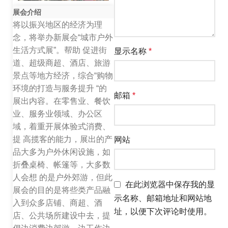
展会介绍
将以振兴地区的经济为理
念，将举办新展会“城市户外
生活方式展”。帮助 促进街
显示名称
*
道、超级商超、酒店、旅游
景点等地方经济，综合“购物
环境的打造与服务提升 “的
邮箱
*
展出内容。在零售业、餐饮
业、服务业领域、办公区
域，着重开展体验式消费、
提 高揽客的能力，展出的产
网站
品大多为户外休闲设施，如
折叠桌椅、帐篷等，大多数
人会想 的是户外郊游，但此
在此浏览器中保存我的显
展会的目的是将些类产品融
示名称、邮箱地址和网站地
入到众多店铺、商超、酒
址，以便下次评论时使用。
店、公共场所建设中去，提