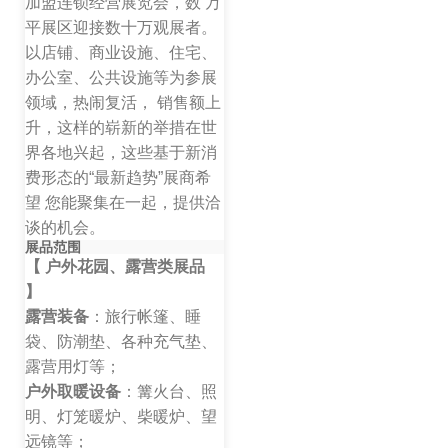
加盟连锁经营展览会，数 万
平展区迎接数十万观展者。
以店铺、商业设施、住宅、
办公室、公共设施等为参展
领域，热闹复活， 销售额上
升，这样的崭新的举措在世
界各地兴起，这些基于新消
费形态的“最新趋势”展商希
望 您能聚集在一起，提供洽
谈的机会。
展品范围
【 户外花园、露营类展品
】
露营装备
：旅行帐篷、睡
袋、防潮垫、各种充气垫、
露营用灯等；
户外取暖设备
：篝火台、照
明、灯笼暖炉、柴暖炉、望
远镜等；