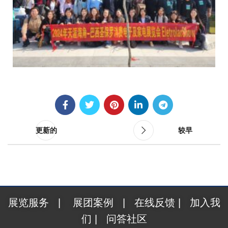
更新的
较早
展览服务
|
展团案例
|
在线反馈
|
加入我
们
|
问答社区