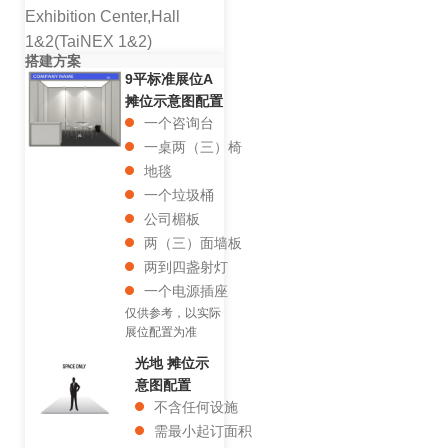
Exhibition Center,Hall
1&2(TaiNEX 1&2)
搭建方案
9平标准展位A
摊位示意图配置
一个咨询台
一桌两（三）椅
地毯
一个垃圾桶
公司楣板
两（三）面墙板
两到四盏射灯
一个电源插座
仅供参考，以实际
展位配置为准
光地 摊位示
意图配置
不含任何设施
需最小起订面积