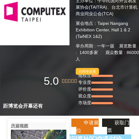
主办单位：中华民国对外贸易发
展协会(TAITRA)、台北市计算机
商业同业公会(TCA)
展会地点：Taipei Nangang
Exhibition Center, Hall 1 & 2
(TaiNEX 1&2)
举办周期 : 一年一届 展览数量
: 1400多家 观众数量 : 86000
人
行内专业展
规模度
5.0





专业度
评价度
观众度
市场度
距博览会开幕还有
申请展
获取门
历届视图
位
票
[问答社区]交流/讨论