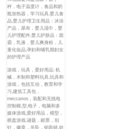
秤，电子温度计，食品和奶
瓶加热器，学习玩具,婴儿食
品,婴儿护理卫生用品：沐浴
产品，尿布，婴儿湿巾，婴
儿护理配件,婴儿护肤品：面
霜，乳液，婴儿爽身粉，儿
童化妆品,孕妇和哺乳期妇女
的护理产品
游戏，玩具，爱好用品: 机
械，木制和塑料玩具,玩具和
游戏，包括互动，教育和学
习,建筑工具包，
meccanos，装配和无线电
控制模,型,电子，电脑和多
媒体游戏,爱好用品，模型，
棋盘游戏,谜题，邮票，别
针，徽章，吊坠，钥匙链,娃