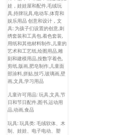
娃，娃娃屋和配件,毛绒玩
具,持牌玩具,电动车,体育和
娱乐用品 创意和设计，文
具: 为孩子们设置的创意,刺
绣套装和工具包,着色套装,
用纸和其他材料制作,儿童的
艺术和工艺纸,绘图用品,雕
刻和建模用品,按数字着色,
剪纸,版画,肥皂制作,儿童面
部涂料,拼贴,技巧,玻璃画,壁
画,文具,学习用品
儿童许可用品: 玩具,文具,节
日和节日配件,图书,运动用
品,动画,食品
玩具: 玩具类: 毛绒软体、木
制、娃娃、电子电动、塑