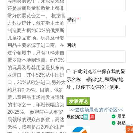
等同类展览中，无论是规模
还是展商质量和数量上都非
常好的展览会之一。 根据官
邮箱
*
方数据统计，俄罗斯本土的
制造商占据约30%的俄罗斯
儿童物品市场。玩具及母婴
用品主要来源于进口商。在
网站
这个领域中，只有10%来自
俄罗斯本地制造商。约70%
的玩具及母婴用品是从东南
在此浏览器中保存我的显
亚进口，其中52%从中国进
示名称、邮箱地址和网站地
口，20%从欧洲进口,另外大
址，以便下次评论时使用。
约只有0.05%。目前，俄罗
斯儿童用品市场是发展迅速
的市场之一，年增长幅度为
>>去这场展会的讨论区<<
20-25%。 参观商中从事贸
展团
展位预定
展
票
易领域的观众占多数，高达
补贴
天
65%，接着是占20%的生产
立