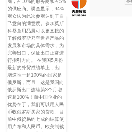
商，占10%的服务商和占5%
标
的供应商。调查显示，94%
观众认为此次参观达到了自
己意向的满意度。参加莫斯
科婴童用品展可以更直接的
了解俄罗斯乃至世界产品的
发展和市场的具体需求，为
完善出口，保证出口正常进
行指引方向。 在我国5月份
最新的外贸成绩单上，出口
增速唯一超100%的国家是
俄罗斯，而且，这是我国向
俄罗斯出口连续第3个月增
速超100%！而中国企业的
优势在于，我们可以用人民
币收俄罗斯买家的货款。目
前中俄贸易约七成的结算使
用卢布和人民币。欧美制裁