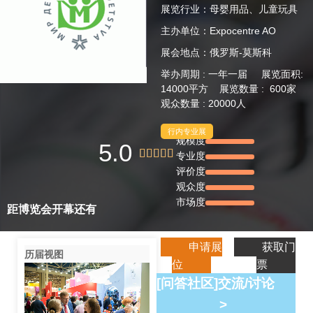
展览行业：母婴用品、儿童玩具
主办单位：Expocentre AO
展会地点：俄罗斯-莫斯科
举办周期 : 一年一届 展览面积:
14000平方 展览数量 : 600家
观众数量 : 20000人
行内专业展
规模度
5.0





专业度
评价度
观众度
市场度
距博览会开幕还有
申请展
获取门
历届视图
位
票
[问答社区]交流/讨论
>