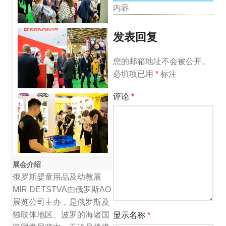
内容
发表回复
您的邮箱地址不会被公开。
必填项已用
*
标注
评论
*
展会介绍
俄罗斯婴童用品及幼教展
MIR DETSTVA由俄罗斯AO
展览公司主办，是俄罗斯及
独联体地区、波罗的海诸国
显示名称
*