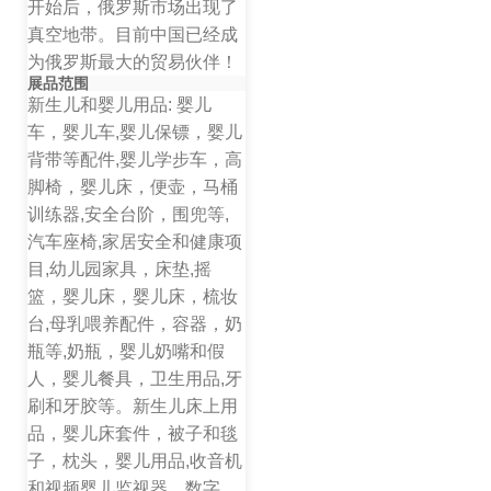
开始后，俄罗斯市场出现了
真空地带。目前中国已经成
为俄罗斯最大的贸易伙伴！
展品范围
新生儿和婴儿用品: 婴儿
车，婴儿车,婴儿保镖，婴儿
背带等配件,婴儿学步车，高
脚椅，婴儿床，便壶，马桶
训练器,安全台阶，围兜等,
汽车座椅,家居安全和健康项
目,幼儿园家具，床垫,摇
篮，婴儿床，婴儿床，梳妆
台,母乳喂养配件，容器，奶
瓶等,奶瓶，婴儿奶嘴和假
人，婴儿餐具，卫生用品,牙
刷和牙胶等。新生儿床上用
品，婴儿床套件，被子和毯
子，枕头，婴儿用品,收音机
和视频婴儿监视器，数字