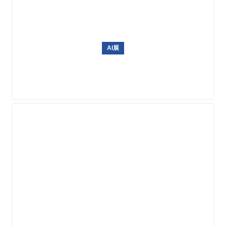
AI展
俄罗斯国际无人机、航空设备及机场设施展览会NAIS 2027