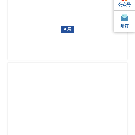
公众号
QQ
QQ
邮箱
邮箱
邮箱
AI展
ICRA 2026（IEEE国际机器人与自动化大会）