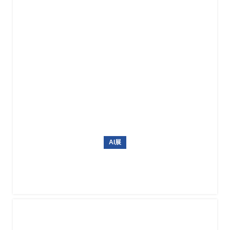
AI展
美国商用无人机展Commercial UAV Expo 2026