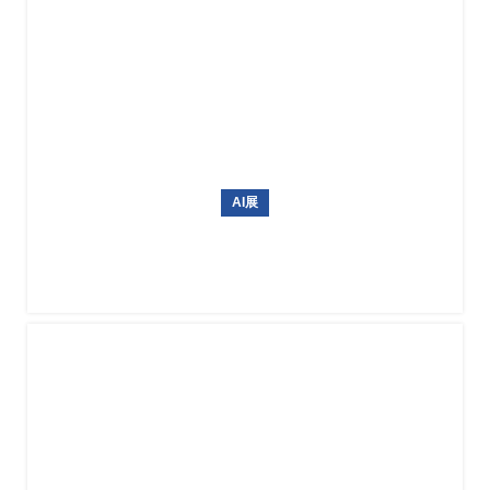
AI展
韩国无人机展 Drone Show Korea 2027