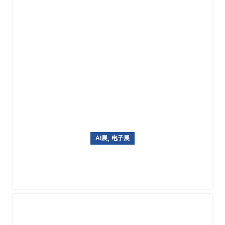
,
AI展
电子展
韩国国际信息通信技术专业展览World IT Show 2027