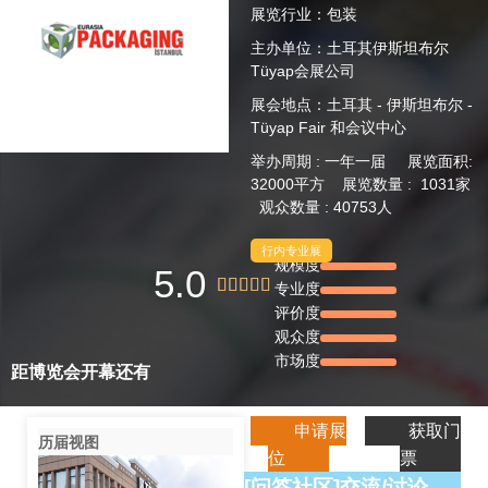
展览行业：包装
主办单位：土耳其伊斯坦布尔
Tüyap会展公司
展会地点：土耳其 - 伊斯坦布尔 -
Tüyap Fair 和会议中心
举办周期 : 一年一届 展览面积:
32000平方 展览数量 : 1031家
观众数量 : 40753人
行内专业展
规模度
5.0





专业度
评价度
观众度
市场度
距博览会开幕还有
申请展
获取门
历届视图
位
票
[问答社区]交流/讨论