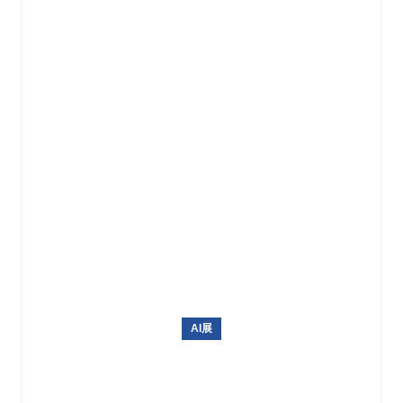
AI展
韩国AI博览会 AI EXPO KOREA 2027