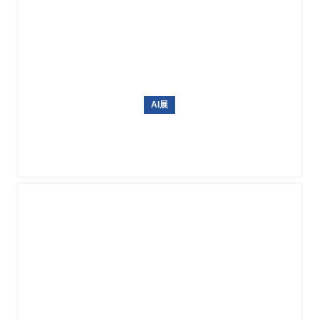
AI展
韩国无人机展 Drone Show Korea 2027