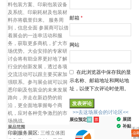
料包装方案、印刷包装设备
及系统、印刷耗材及包装材
邮箱
*
料亦将载誉归来。 服务周
到，信息全面 参展商可以借
着展会的一连串活动和服
务，获取更多商机，扩大市
网站
场优势。大会安排的专家研
讨会将有助业界更好地了解
行业的创新发展，透过各项
在此浏览器中保存我的显
交流活动可以跟主要买家加
示名称、邮箱地址和网站地
强联系。参与展会就可以洞
址，以便下次评论时使用。
悉印刷及包装业的未来发展
路向，并走在新趋势的前
沿，更全面地掌握每个商
>>去这场展会的讨论区<<
机，应对各种竞争激烈的市
展团
展位预定
展
票
场挑战。
补贴
展品范围
天
印刷服务展区:
三维立体图
立
标