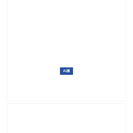
AI展
美国商用无人机展Commercial UAV Expo 2026