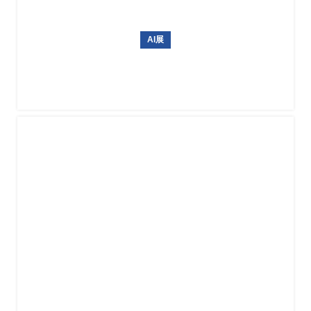
AI展
俄罗斯国际无人机、航空设备及机场设施展览会NAIS 2027