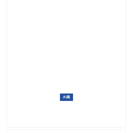
AI展
韩国AI博览会 AI EXPO KOREA 2027