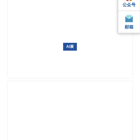
公众号
QQ
QQ
邮箱
邮箱
邮箱
AI展
德国信息技术与人工智能专业展会GITEX AI EUROPE