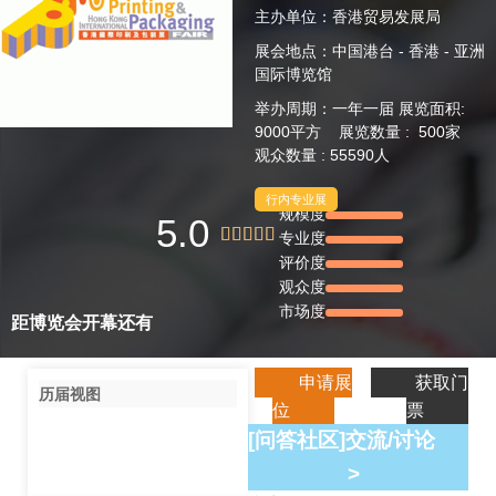
主办单位：香港贸易发展局
展会地点：中国港台 - 香港 - 亚洲
国际博览馆
举办周期：一年一届 展览面积:
9000平方 展览数量 : 500家
观众数量 : 55590人
行内专业展
规模度
5.0





专业度
评价度
观众度
市场度
距博览会开幕还有
申请展
获取门
历届视图
位
票
[问答社区]交流/讨论
>